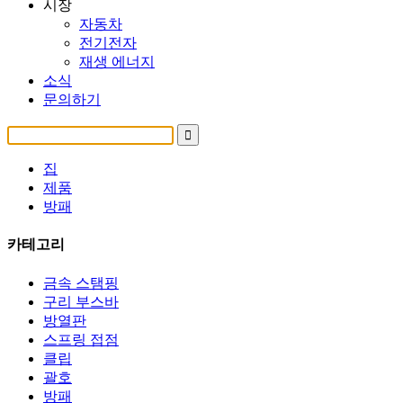
시장
자동차
전기전자
재생 에너지
소식
문의하기
집
제품
방패
카테고리
금속 스탬핑
구리 부스바
방열판
스프링 접점
클립
괄호
방패