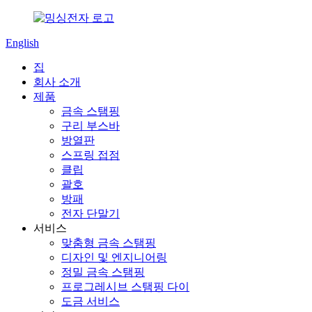
English
집
회사 소개
제품
금속 스탬핑
구리 부스바
방열판
스프링 접점
클립
괄호
방패
전자 단말기
서비스
맞춤형 금속 스탬핑
디자인 및 엔지니어링
정밀 금속 스탬핑
프로그레시브 스탬핑 다이
도금 서비스