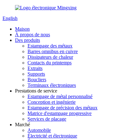
English
Maison
À propos de nous
Des produits
Estampage des métaux
Barres omnibus en cuivre
Dissipateurs de chaleur
Contacts du printemps
Extraits
Supports
Boucliers
Terminaux électroniques
Prestations de service
Estampage de métal personnalisé
Conception et ingénierie
Estampage de précision des métaux
Matrice d'estampage progressive
Services de placage
Marché
Automobile
Électricité et électronique