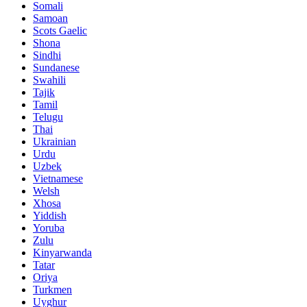
Somali
Samoan
Scots Gaelic
Shona
Sindhi
Sundanese
Swahili
Tajik
Tamil
Telugu
Thai
Ukrainian
Urdu
Uzbek
Vietnamese
Welsh
Xhosa
Yiddish
Yoruba
Zulu
Kinyarwanda
Tatar
Oriya
Turkmen
Uyghur