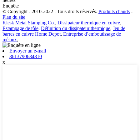
heures.
Enquête
© Copyright - 2010-2022 : Tous droits réservés.
Produits chauds
-
Plan du site
Klesk Metal Stamping Co.
,
Dissipateur thermique en cuivre
,
Estampage de tôle
,
Définition du dissipateur thermique
,
Jeu de
barres en cuivre Home Depot
,
Entreprise d’emboutissage de
métaux
,
Envoyer un e-mail
8613790684810
x