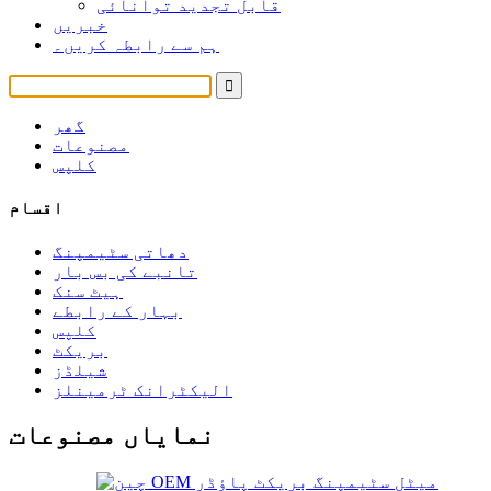
قابل تجدید توانائی
خبریں
ہم سے رابطہ کریں۔
گھر
مصنوعات
کلپس
اقسام
دھاتی سٹیمپنگ
تانبے کی بس بار
ہیٹ سنک
بہار کے رابطے
کلپس
بریکٹ
شیلڈز
الیکٹرانک ٹرمینلز
نمایاں مصنوعات