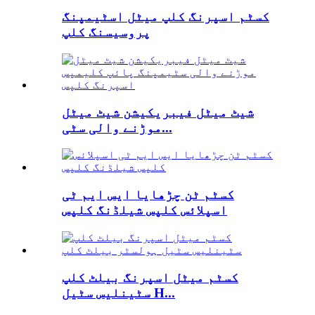
کسٹم اسپرنگ کلپ میٹل اسٹیمپنگ
پروسیسنگ کلپ
شیٹ میٹل فیبریکیشن شیٹ میٹل
موڑنے والی سٹی...
کسٹم ٹن چڑھایا ایس ایم ٹی
اسپلائس کلپس شیلڈنگ کلپس
کسٹم میٹل اسپرنگ بیلٹ کلپ
سٹینلیس سٹیل H...