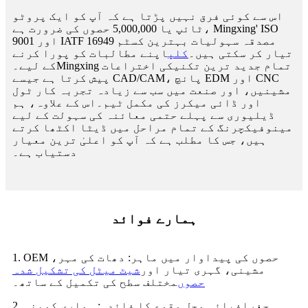
اس سے کوئی فرق نہیں پڑتا ہے کہ آپ کو ایک پروٹو
ٹائپ یا 5,000,000 حصوں کی ضرورت ہے، Mingxing' ISO
9001 اور IATF 16949 مصدقہ سہولیات بہترین کسٹم
تیار کر سکتی ہیں۔
کلپ
اپنے مطالبات کو پورا کرنے
کے لیے۔Mingxing تمام جدید ترین تکنیکی اختراعات
پیش کرتا ہے جیسے CAD/CAM، پانچ EDM اور CNC
مشینیں، اور صنعت میں سب سے زیادہ تجربہ کار ٹول
اور ڈائی میکرز کی مکمل ٹیم۔اس کے علاوہ، ہم
ڈیلیوری سے پہلے حتمی معائنہ کی سہولت کے لیے
مینوفیکچرنگ کے تمام مراحل میں ڈیٹا اکٹھا کرتے
ہیں، جس کا مطلب ہے کہ آپ کو اعلیٰ ترین معیار
دستیاب ہے۔
ہمارے فوائد
1. OEM حصوں کی پیداوار میں ماہر: دھات کی مہر،
مشینی، گہری تیار اور
شیٹ میٹل کی تشکیل شدہ
حصوں
مختلف سطح کی تکمیل کے ساتھ۔
2. جغرافیائی محل وقوع کا فائدہ: ہماری کمپنی