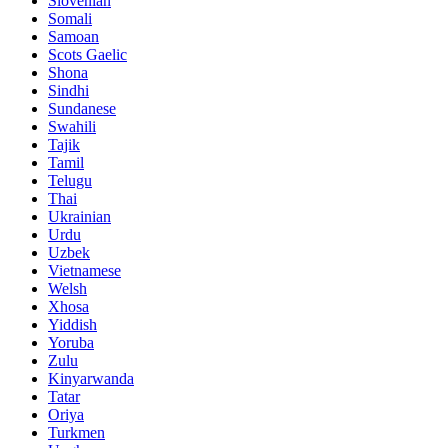
Slovenian
Somali
Samoan
Scots Gaelic
Shona
Sindhi
Sundanese
Swahili
Tajik
Tamil
Telugu
Thai
Ukrainian
Urdu
Uzbek
Vietnamese
Welsh
Xhosa
Yiddish
Yoruba
Zulu
Kinyarwanda
Tatar
Oriya
Turkmen