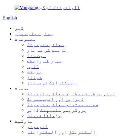
English
گھر
ہمارے بارے میں
مصنوعات
دھاتی سٹیمپنگ
تانبے کی بس بار
ہیٹ سنک
بہار کے رابطے
کلپس
بریکٹ
شیلڈز
الیکٹرانک ٹرمینلز
خدمات
اپنی مرضی کے مطابق دھاتی سٹیمپنگ
ڈیزائن اور انجینئرنگ
صحت سے متعلق دھاتی سٹیمپنگ
پروگریسو سٹیمپنگ ڈائی
چڑھانا خدمات
مارکیٹ
آٹوموٹو
الیکٹریکل اور الیکٹرانکس