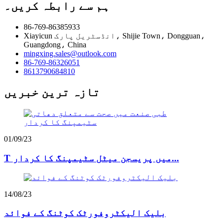
ہم سے رابطہ کریں۔
86-769-86385933
Xiayicun انڈسٹریل پارک، Shijie Town، Dongguan،
Guangdong، China
mingxing.sales@outlook.com
86-769-86326051
8613790684810
تازہ ترین خبریں
01/09/23
T میں پریسجن میٹل سٹیمپنگ کا کردار...
14/08/23
بلیک الیکٹروفورٹک کوٹنگ کے فوائد