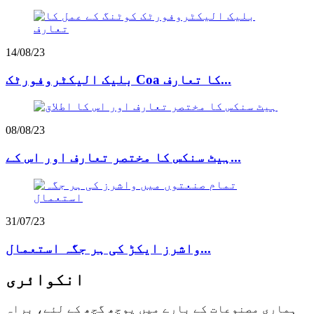
14/08/23
بلیک الیکٹروفورٹک Coa کا تعارف...
08/08/23
ہیٹ سنکس کا مختصر تعارف اور اس کے...
31/07/23
واشرز ایکڑ کی ہر جگہ استعمال...
انکوائری
ہماری مصنوعات کے بارے میں پوچھ گچھ کے لئے، براہ