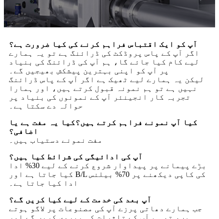
آپ کو ایک اقتباس فراہم کرنے کی کیا ضرورت ہے؟
اگر آپ کے پاس پروڈکٹ کی ڈرائنگ ہے تو یہ ہمارے
لیے کام کیا جائے گا، ہم آپ کی ڈرائنگ کی بنیاد
پر آپ کو اپنی بہترین پیشکش بھیجیں گے۔
لیکن یہ ہمارے لیے ٹھیک ہے اگر آپ کے پاس ڈرائنگ
نہیں ہے تو ہم نمونہ قبول کرتے ہیں، اور ہمارا
تجربہ کار انجینئر آپ کے نمونوں کی بنیاد پر
حوالہ دے سکتا ہے۔
کیا آپ نمونے فراہم کرتے ہیں؟کیا یہ مفت ہے یا
اضافی؟
مفت نمونے دستیاب ہیں۔
آپ کی ادائیگی کی شرائط کیا ہیں؟
بڑے پیمانے پر پیداوار شروع کرنے کے لیے 30% ادا
کیا جاتا ہے اور B/L کی کاپی دیکھنے پر 70% بیلنس
ادا کیا جاتا ہے۔
آپ بعد کی خدمت کے لیے کیا کریں گے؟
جب ہمارے دھاتی پرزے آپ کی مصنوعات پر لاگو ہوتے
ہیں، تو ہم آپ کے تاثرات کی پیروی کریں گے اور