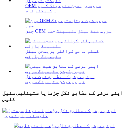
OEM سروس پریسجن سٹیمپنگ کاپر
کنیکٹر ٹرم...
چین OEM سروس شیٹ میٹل سٹیمپنگ حصہ
کسٹم ہائی کوالٹی پریسجن میٹل
سٹیمپنگ پارٹس
اپنی مرضی کے مطابق شیٹ میٹل
فیبریکیشن سٹیمپنگ سروس
اپنی مرضی کے مطابق نکل چڑھایا سٹینلیس سٹیل
کلپس