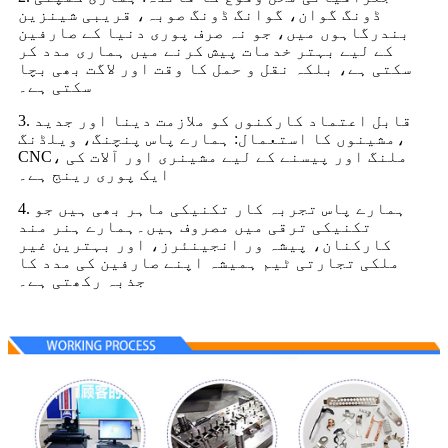
ڈونگ گوان، گوانگ ڈونگ صوبہ، قریبی شینزین
بندرگاہوں میں، جو نہ صرف پوری دنیا کے صارفین
کے لیے بہتر خدمات پیش کرنے میں ہماری مدد کر
سکتی ہے، بلکہ نقل و حمل کا وقت اور لاگت بھی بچا
سکتی ہے۔
3. قابل اعتماد کارکنوں کو ملازمت دینا اور جدید
مشینوں کا استعمال: ہمارے پاس پنچنگ، ویلڈنگ،
CNC، ملنگ اور پیسنے کے لیے مشینری اور آلات کی
ایک پوری رینج ہے۔
4. ہمارے پاس تجربہ کار تکنیکی ماہر بھی ہیں جو
تکنیکی ترقی میں مصروف ہیں۔ہمارے ہنر مند
کارکنان، پیشہ ور انجینئرز، اور بہترین غیر
ملکی تجارتی ٹیم ہمیشہ اپنے صارفین کی مدد کا
جذبہ رکھتی ہے۔