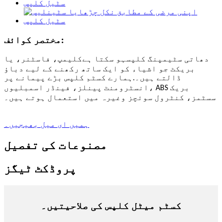
مختصر کوائف:
دھاتی سٹیمپنگ کلپس
کلیمپ، فاسٹنر، یا
ہو سکتا ہے
بریکٹ جو اشیاء کو ایک ساتھ رکھنے کے لیے دباؤ
ڈالتے ہیں۔
.ہمارے کسٹم کلپس بڑے پیمانے پر
انسٹرومنٹ پینلز، فینڈر اسمبلیوں، ABS بریک
سسٹمز، کنٹرول سوئچز وغیرہ میں استعمال ہوتے ہیں۔
ہمیں ای میل بھیجیں۔
مصنوعات کی تفصیل
پروڈکٹ ٹیگز
کسٹم میٹل کلپس کی صلاحیتیں۔