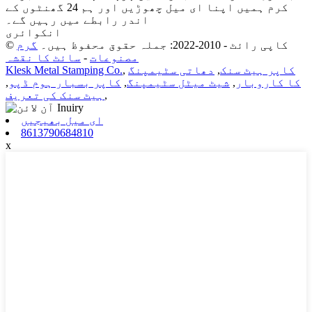
کرم ہمیں اپنا ای میل چھوڑیں اور ہم 24 گھنٹوں کے
اندر رابطے میں رہیں گے۔
انکوائری
© کاپی رائٹ - 2010-2022: جملہ حقوق محفوظ ہیں۔
گرم
مصنوعات
-
سائٹ کا نقشہ
کاپر ہیٹ سنک
,
دھاتی سٹیمپنگ
,
Klesk Metal Stamping Co.
کا کاروبار
,
شیٹ میٹل سٹیمپنگ
,
کاپر بسبار ہوم ڈپو
,
,
ہیٹ سنک کی تعریف
ای میل بھیجیں
8613790684810
x