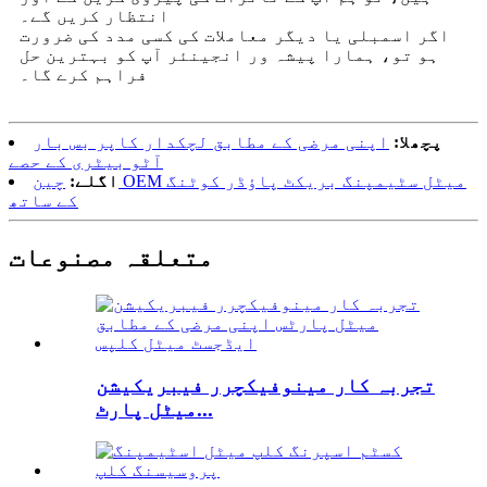
انتظار کریں گے۔
اگر اسمبلی یا دیگر معاملات کی کسی مدد کی ضرورت
ہو تو، ہمارا پیشہ ور انجینئر آپ کو بہترین حل
فراہم کرے گا۔
پچھلا:
اپنی مرضی کے مطابق لچکدار کاپر بس بار
آٹو بیٹری کے حصے
اگلے:
چین OEM میٹل سٹیمپنگ بریکٹ پاؤڈر کوٹنگ
کے ساتھ
متعلقہ مصنوعات
تجربہ کار مینوفیکچرر فیبریکیشن
میٹل پارٹ...