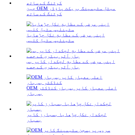
چین OEM میٹل سٹیمپنگ بریکٹ پاؤڈر
کوٹنگ کے ساتھ
اپنی مرضی کے مطابق نکل چڑھایا
سٹینلیس سٹیل کلپس
اپنی مرضی کے مطابق لچکدار کاپر بس
بار آٹو بیٹری کے حصے
OEM اعلی معیار کاپر بس بار کنڈکٹر
بس بار
لچکدار نکل چڑھایا بسبارز کاپر
بسبار