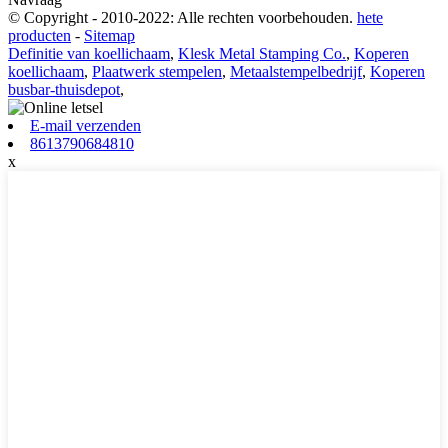
© Copyright - 2010-2022: Alle rechten voorbehouden.
hete
producten
-
Sitemap
Definitie van koellichaam
,
Klesk Metal Stamping Co.
,
Koperen
koellichaam
,
Plaatwerk stempelen
,
Metaalstempelbedrijf
,
Koperen
busbar-thuisdepot
,
E-mail verzenden
8613790684810
x