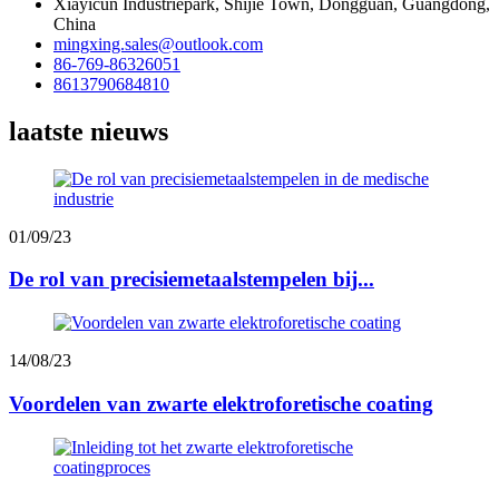
Xiayicun Industriepark, Shijie Town, Dongguan, Guangdong,
China
mingxing.sales@outlook.com
86-769-86326051
8613790684810
laatste nieuws
01/09/23
De rol van precisiemetaalstempelen bij...
14/08/23
Voordelen van zwarte elektroforetische coating