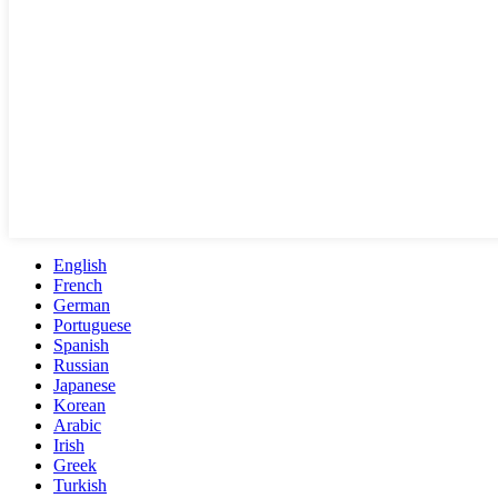
English
French
German
Portuguese
Spanish
Russian
Japanese
Korean
Arabic
Irish
Greek
Turkish