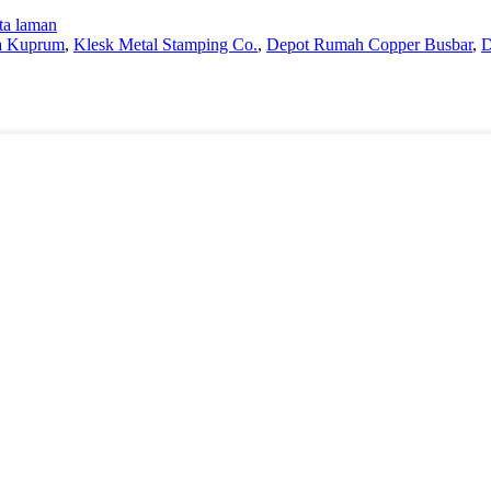
ta laman
a Kuprum
,
Klesk Metal Stamping Co.
,
Depot Rumah Copper Busbar
,
D