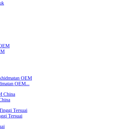
uk
OEM
dmatan OEM...
China
ggi Tersuai