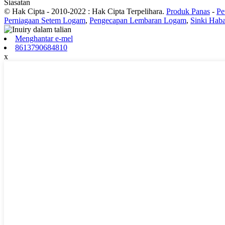
Siasatan
© Hak Cipta - 2010-2022 : Hak Cipta Terpelihara.
Produk Panas
-
Pe
Perniagaan Setem Logam
,
Pengecapan Lembaran Logam
,
Sinki Hab
Menghantar e-mel
8613790684810
x