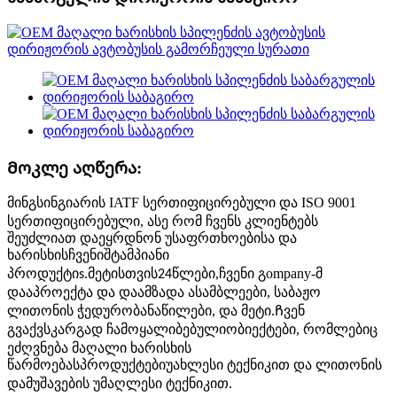
Მოკლე აღწერა:
არის IATF სერთიფიცირებული და ISO 9001
მინგსინგი
სერთიფიცირებული, ასე რომ ჩვენს კლიენტებს
შეუძლიათ დაეყრდნონ უსაფრთხოებისა და
ხარისხის
შტამპიანი
ჩვენი
პროდუქტი
.მეტისთვის
წლები,
ompany-მ
s
24
ჩვენი გ
დააპროექტა და დაამზადა ასამბლეები, საბაჟო
ლითონის ჭედურობა
, და მეტი.Ჩვენ
ნაწილები
გვაქვს
ობიექტები, რომლებიც
კარგად ჩამოყალიბებული
ეძღვნება მაღალი ხარისხის
წარმოებას
უახლესი ტექნიკით და ლითონის
პროდუქტები
დამუშავების უმაღლესი ტექნიკით.